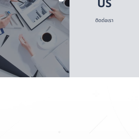
US
การปฎิบัติการ
คุณจะได้รับ
ลดคาร์บอนใน
ประโยชน์สูงสุด
ระยะยาว โดย
ติดต่อเรา
จากการลงทุน
สร้างความ
ด้านพลังงาน
ตระหนักให้กับ
สะอาดไม่เพียง
พนักงานและ
แต่การประหยัด
แนวทางปฎิบัติ
ค่าไฟฟ้า
เพื่อให้ผู้มีส่วนได้
เสียเห็นถึงความ
สำคัญในการ
ดู
ข้อมูล
ดำเนินธุรกิจ
เพิ่ม
เติม
อย่างยั่งยืน
ดู
ข้อมูล
เพิ่ม
เติม