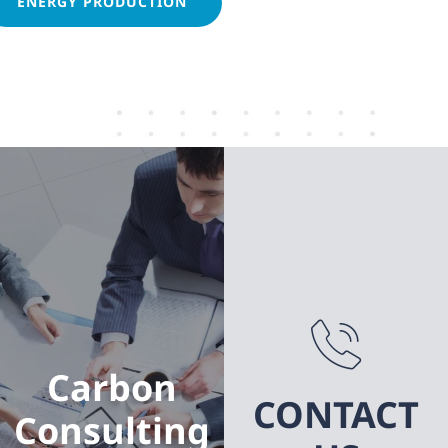
ENERGY PRODUCTION
Carbo
n
Consu
REC
lting
Aggre
gator
ลดคาร์บอนฟุต
พริ้นท์ของ
องค์กร ด้วย
เพิ่มผลตอบแทน
บริการให้คำ
จากโรงไฟฟ้า
ปรึกษาด้านการ
พลังสะอาดของ
จัดการคาร์บอน
คุณให้มากที่สุด
ของเรา เริ่ม
ด้วยบริการ
ตั้งแต่ ตรวจวัด,
Carbon
จัดหา, รวบรวม,
วิเคราะห์, ให้คำ
เสนอซื้อ และ
CONTACT
ปรึกษา, วางกล
Consulting
เสนอขาย REC
ยุทธ และแผน
เพื่อให้มั่นใจว่า