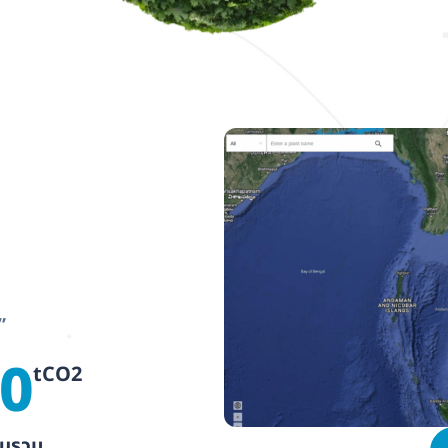
”
00
tCO2
Projec
อนรวม