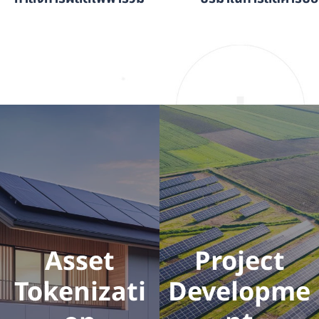
izatio
n
ร่วมกันเป็น
เจ้าของ
โครงการโรง
ไฟฟ้าพลังงาน
สะอาด โดยมี
สัญญาการซื้อ
ขายไฟฟ้า (PPA)
บนโลกจริงและ
โลกเสมือน
(Smart
Asset
Project
Contract) บน
เทคโนโลยีบล็อก
Tokenizati
Developme
เชน
(Blockchain)