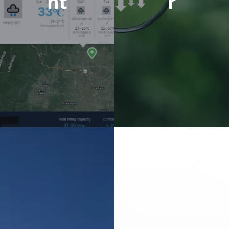
nt
r
รักษา, ตรวจวัด
กฎหมาย และรับ
และรับประกัน
ประกันผลงาน
ประสิทธิภาพ
บริหารโครงการ
สูงสุด โดยมี
โดยกลุ่มผู้
ซอฟแวร์
เชี่ยวชาญ
วิเคราะห์
วิชาชีพ ได้แก่
ประสิทธิภาพ
วิศวกร, ที่
และวางแผนการ
ปรึกษาการ
ซ่อมบำรุง
ลงทุน, ที่ปรึกษา
กฎหมาย, ที่
ปรึกษาประกัน
ดู
ข้อมูล
ภัย และนัก
เพิ่ม
เติม
พัฒนาซอฟแวร์
ดู
ข้อมูล
เพิ่ม
เติม