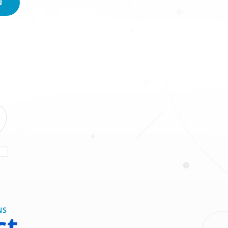
ม
2
NS