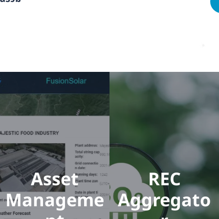
t
Devel
Asset
opme
Mana
nt
geme
nt
เราพัฒนา
โครงการโรง
ไฟฟ้าพลังงาน
เพิ่ม
สะอาดให้มี
ประสิทธิภาพโรง
คุณภาพสูงสุด
ไฟฟ้าพลังงาน
โดยเริ่มตั้งแต่
สะอาดด้วยการ
ศึกษาความเป็น
Asset
REC
บริหารจัดการ
ไปได้, ออกแบบ,
โดยเริ่มตั้งแต่
ก่อสร้าง, ขอนุ
Manageme
Aggregato
การ ปรับปรุง
ญาตโครงการให้
โรงไฟฟ้า, บำรุง
ถูกต้องตาม