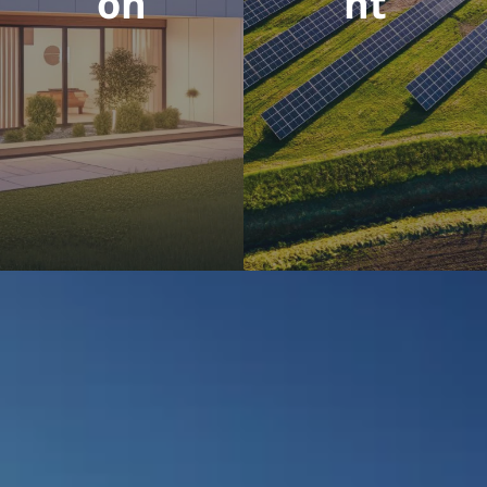
on
nt
เราสร้างทาง
เลือกใหม่ในการ
ลงทุน, ผล
ตอบแทนดี, ลด
ความเสี่ยง, เร่ง
ปฎิกิริยาในการ
พัฒนาโครงการ
โรงไฟฟ้า
พลังงานสะอาด,
เพิ่มสภาพคล่อง
ของธุรกิจโรง
ไฟฟ้า และเปิด
โอกาสการเป็น
เจ้าของร่วมแบบ
แบ่งส่วน
ดู
ข้อมูล
เพิ่ม
เติม